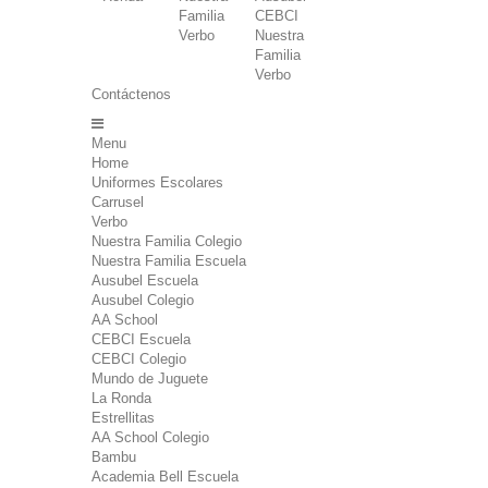
Familia
CEBCI
Verbo
Nuestra
Familia
Verbo
Contáctenos
Menu
Home
Uniformes Escolares
Carrusel
Verbo
Nuestra Familia Colegio
Nuestra Familia Escuela
Ausubel Escuela
Ausubel Colegio
AA School
CEBCI Escuela
CEBCI Colegio
Mundo de Juguete
La Ronda
Estrellitas
AA School Colegio
Bambu
Academia Bell Escuela