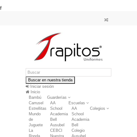
Buscar en nuestra tienda
Iniciar sesión
Inicio
Bambú
Guarderías
Carrusel
AA
Escuelas
Estrellitas
School
AA
Colegios
Mundo
Academia
School
de
Bell
Academia
Juguete
Ausubel
Bell
La
CEBCI
Colegio
Ronda
Nuestra
Ausubel