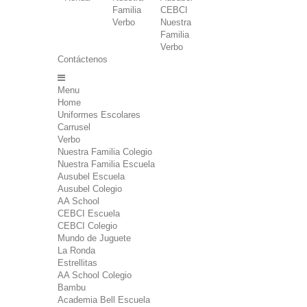
Familia
CEBCI
Verbo
Nuestra
Familia
Verbo
Contáctenos
Menu
Home
Uniformes Escolares
Carrusel
Verbo
Nuestra Familia Colegio
Nuestra Familia Escuela
Ausubel Escuela
Ausubel Colegio
AA School
CEBCI Escuela
CEBCI Colegio
Mundo de Juguete
La Ronda
Estrellitas
AA School Colegio
Bambu
Academia Bell Escuela