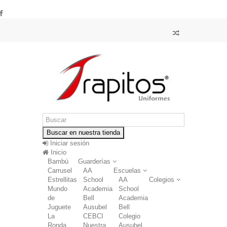
Buscar en nuestra tienda
Iniciar sesión
Inicio
Bambú
Guarderías
Carrusel
AA
Escuelas
Estrellitas
School
AA
Colegios
Mundo
Academia
School
de
Bell
Academia
Juguete
Ausubel
Bell
La
CEBCI
Colegio
Ronda
Nuestra
Ausubel