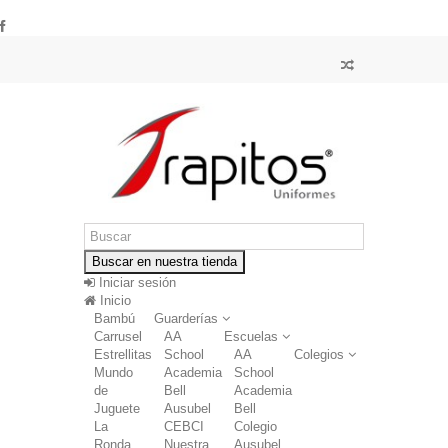
Buscar en nuestra tienda
Iniciar sesión
Inicio
Bambú
Guarderías
Carrusel
AA
Escuelas
Estrellitas
School
AA
Colegios
Mundo
Academia
School
de
Bell
Academia
Juguete
Ausubel
Bell
La
CEBCI
Colegio
Ronda
Nuestra
Ausubel