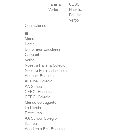
Familia
CEBCI
Verbo
Nuestra
Familia
Verbo
Contáctenos
Menu
Home
Uniformes Escolares
Carrusel
Verbo
Nuestra Familia Colegio
Nuestra Familia Escuela
Ausubel Escuela
Ausubel Colegio
AA School
CEBCI Escuela
CEBCI Colegio
Mundo de Juguete
La Ronda
Estrellitas
AA School Colegio
Bambu
Academia Bell Escuela