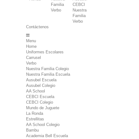
Familia
CEBCI
Verbo
Nuestra
Familia
Verbo
Contáctenos
Menu
Home
Uniformes Escolares
Carrusel
Verbo
Nuestra Familia Colegio
Nuestra Familia Escuela
Ausubel Escuela
Ausubel Colegio
AA School
CEBCI Escuela
CEBCI Colegio
Mundo de Juguete
La Ronda
Estrellitas
AA School Colegio
Bambu
Academia Bell Escuela