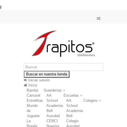
Buscar en nuestra tienda
Iniciar sesión
Inicio
Bambú
Guarderías
Carrusel
AA
Escuelas
Estrellitas
School
AA
Colegios
Mundo
Academia
School
de
Bell
Academia
Juguete
Ausubel
Bell
La
CEBCI
Colegio
Ronda
Nuestra
Ausubel