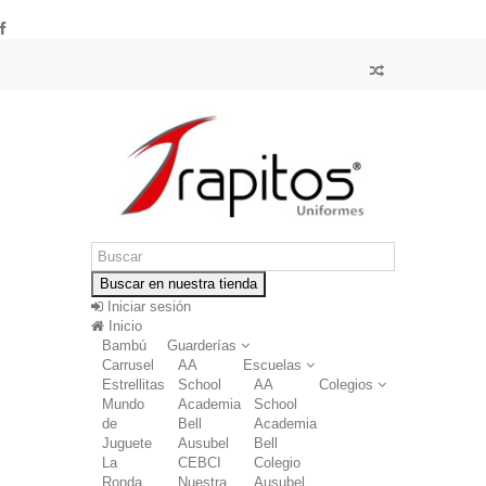
Buscar en nuestra tienda
Iniciar sesión
Inicio
Bambú
Guarderías
Carrusel
AA
Escuelas
Estrellitas
School
AA
Colegios
Mundo
Academia
School
de
Bell
Academia
Juguete
Ausubel
Bell
La
CEBCI
Colegio
Ronda
Nuestra
Ausubel