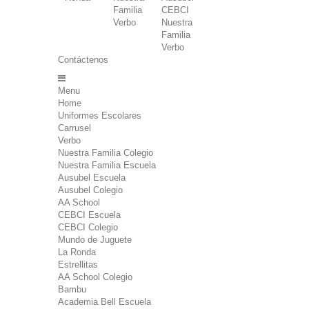
Familia
CEBCI
Verbo
Nuestra
Familia
Verbo
Contáctenos
Menu
Home
Uniformes Escolares
Carrusel
Verbo
Nuestra Familia Colegio
Nuestra Familia Escuela
Ausubel Escuela
Ausubel Colegio
AA School
CEBCI Escuela
CEBCI Colegio
Mundo de Juguete
La Ronda
Estrellitas
AA School Colegio
Bambu
Academia Bell Escuela