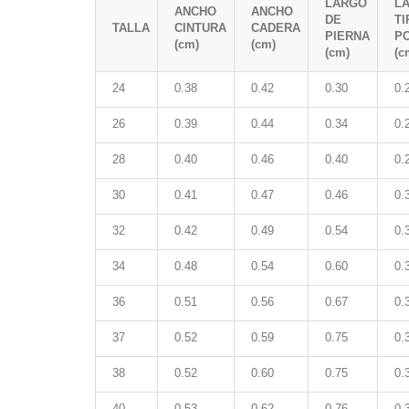
LARGO
L
ANCHO
ANCHO
DE
TI
TALLA
CINTURA
CADERA
PIERNA
P
(cm)
(cm)
(cm)
(c
24
0.38
0.42
0.30
0.
26
0.39
0.44
0.34
0.
28
0.40
0.46
0.40
0.
30
0.41
0.47
0.46
0.
32
0.42
0.49
0.54
0.
34
0.48
0.54
0.60
0.
36
0.51
0.56
0.67
0.
37
0.52
0.59
0.75
0.
38
0.52
0.60
0.75
0.
40
0.53
0.62
0.76
0.