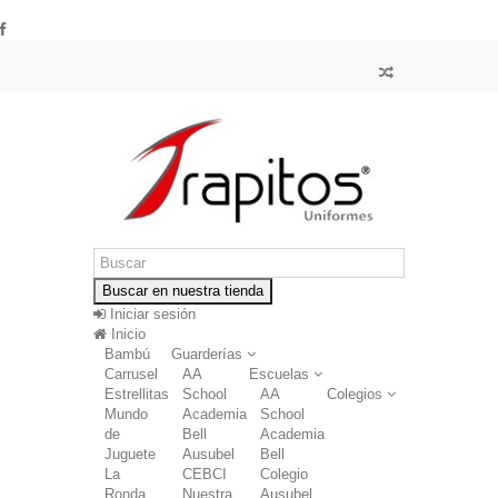
Buscar en nuestra tienda
Iniciar sesión
Inicio
Bambú
Guarderías
Carrusel
AA
Escuelas
Estrellitas
School
AA
Colegios
Mundo
Academia
School
de
Bell
Academia
Juguete
Ausubel
Bell
La
CEBCI
Colegio
Ronda
Nuestra
Ausubel