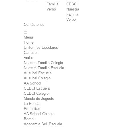
Familia
CEBCI
Verbo
Nuestra
Familia
Verbo
Contáctenos
Menu
Home
Uniformes Escolares
Carrusel
Verbo
Nuestra Familia Colegio
Nuestra Familia Escuela
Ausubel Escuela
Ausubel Colegio
AA School
CEBCI Escuela
CEBCI Colegio
Mundo de Juguete
La Ronda
Estrellitas
AA School Colegio
Bambu
Academia Bell Escuela