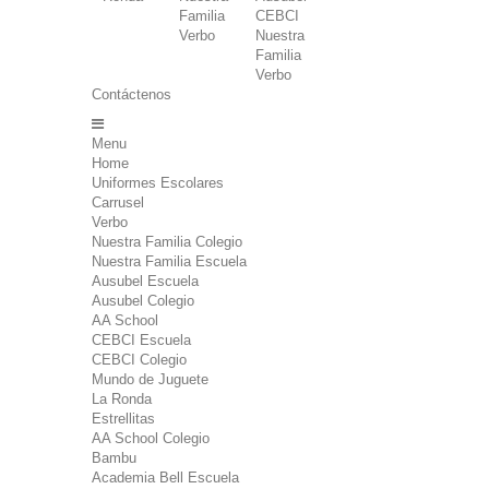
Familia
CEBCI
Verbo
Nuestra
Familia
Verbo
Contáctenos
Menu
Home
Uniformes Escolares
Carrusel
Verbo
Nuestra Familia Colegio
Nuestra Familia Escuela
Ausubel Escuela
Ausubel Colegio
AA School
CEBCI Escuela
CEBCI Colegio
Mundo de Juguete
La Ronda
Estrellitas
AA School Colegio
Bambu
Academia Bell Escuela