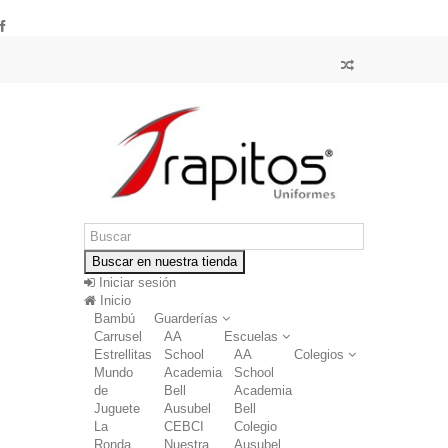
Buscar en nuestra tienda
Iniciar sesión
Inicio
Bambú
Guarderías
Carrusel
AA
Escuelas
Estrellitas
School
AA
Colegios
Mundo
Academia
School
de
Bell
Academia
Juguete
Ausubel
Bell
La
CEBCI
Colegio
Ronda
Nuestra
Ausubel