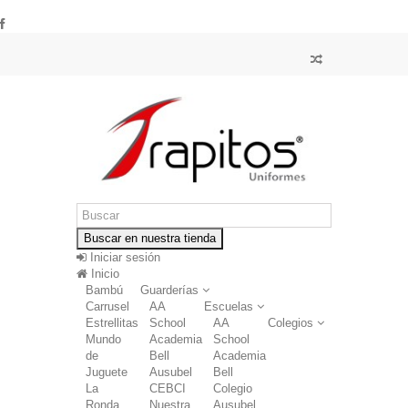
Buscar en nuestra tienda
Iniciar sesión
Inicio
Bambú
Guarderías
Carrusel
AA
Escuelas
Estrellitas
School
AA
Colegios
Mundo
Academia
School
de
Bell
Academia
Juguete
Ausubel
Bell
La
CEBCI
Colegio
Ronda
Nuestra
Ausubel