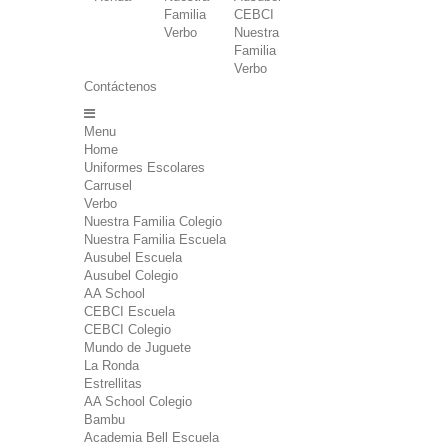
Familia
CEBCI
Verbo
Nuestra
Familia
Verbo
Contáctenos
Menu
Home
Uniformes Escolares
Carrusel
Verbo
Nuestra Familia Colegio
Nuestra Familia Escuela
Ausubel Escuela
Ausubel Colegio
AA School
CEBCI Escuela
CEBCI Colegio
Mundo de Juguete
La Ronda
Estrellitas
AA School Colegio
Bambu
Academia Bell Escuela