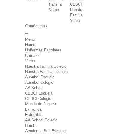
Familia
CEBCI
Verbo
Nuestra
Familia
Verbo
Contáctenos
Menu
Home
Uniformes Escolares
Carrusel
Verbo
Nuestra Familia Colegio
Nuestra Familia Escuela
Ausubel Escuela
Ausubel Colegio
AA School
CEBCI Escuela
CEBCI Colegio
Mundo de Juguete
La Ronda
Estrellitas
AA School Colegio
Bambu
Academia Bell Escuela