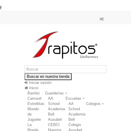
Buscar en nuestra tienda
Iniciar sesión
Inicio
Bambú
Guarderías
Carrusel
AA
Escuelas
Estrellitas
School
AA
Colegios
Mundo
Academia
School
de
Bell
Academia
Juguete
Ausubel
Bell
La
CEBCI
Colegio
Ronda
Nuestra
Ausubel