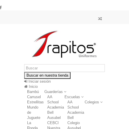
Buscar en nuestra tienda
Iniciar sesión
Inicio
Bambú
Guarderías
Carrusel
AA
Escuelas
Estrellitas
School
AA
Colegios
Mundo
Academia
School
de
Bell
Academia
Juguete
Ausubel
Bell
La
CEBCI
Colegio
Ronda
Nuestra
Ausubel