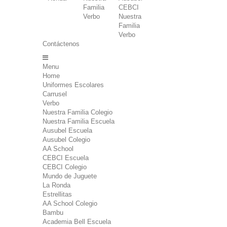
Familia
CEBCI
Verbo
Nuestra
Familia
Verbo
Contáctenos
Menu
Home
Uniformes Escolares
Carrusel
Verbo
Nuestra Familia Colegio
Nuestra Familia Escuela
Ausubel Escuela
Ausubel Colegio
AA School
CEBCI Escuela
CEBCI Colegio
Mundo de Juguete
La Ronda
Estrellitas
AA School Colegio
Bambu
Academia Bell Escuela