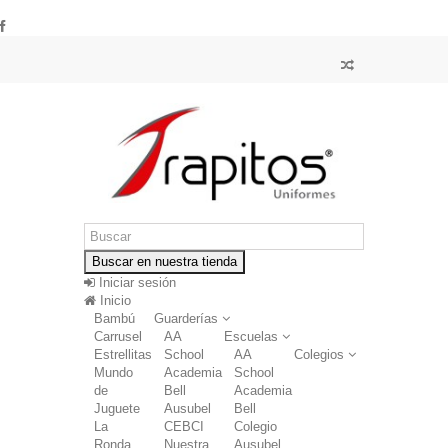
Buscar en nuestra tienda
Iniciar sesión
Inicio
Bambú
Guarderías
Carrusel
AA
Escuelas
Estrellitas
School
AA
Colegios
Mundo
Academia
School
de
Bell
Academia
Juguete
Ausubel
Bell
La
CEBCI
Colegio
Ronda
Nuestra
Ausubel