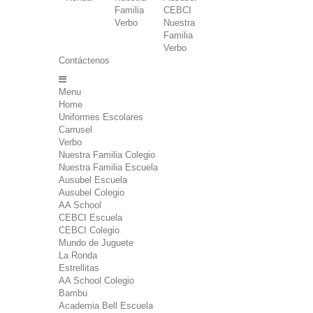
Familia
CEBCI
Verbo
Nuestra
Familia
Verbo
Contáctenos
Menu
Home
Uniformes Escolares
Carrusel
Verbo
Nuestra Familia Colegio
Nuestra Familia Escuela
Ausubel Escuela
Ausubel Colegio
AA School
CEBCI Escuela
CEBCI Colegio
Mundo de Juguete
La Ronda
Estrellitas
AA School Colegio
Bambu
Academia Bell Escuela