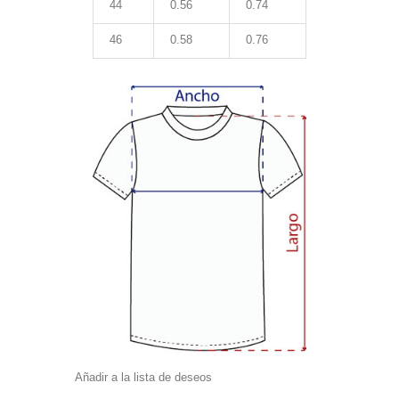
44
0.56
0.74
46
0.58
0.76
Añadir a la lista de deseos