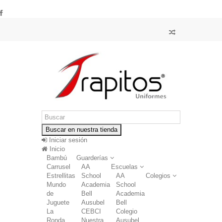
Buscar en nuestra tienda
Iniciar sesión
Inicio
Bambú
Guarderías
Carrusel
AA
Escuelas
Estrellitas
School
AA
Colegios
Mundo
Academia
School
de
Bell
Academia
Juguete
Ausubel
Bell
La
CEBCI
Colegio
Ronda
Nuestra
Ausubel