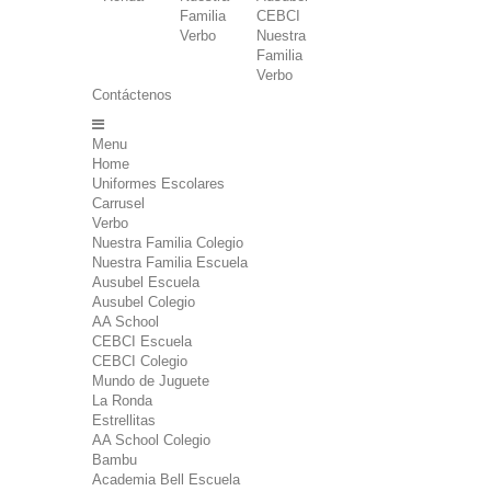
Familia
CEBCI
Verbo
Nuestra
Familia
Verbo
Contáctenos
Menu
Home
Uniformes Escolares
Carrusel
Verbo
Nuestra Familia Colegio
Nuestra Familia Escuela
Ausubel Escuela
Ausubel Colegio
AA School
CEBCI Escuela
CEBCI Colegio
Mundo de Juguete
La Ronda
Estrellitas
AA School Colegio
Bambu
Academia Bell Escuela