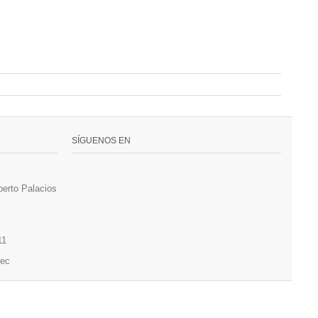
SÍGUENOS EN
berto Palacios
11
.ec