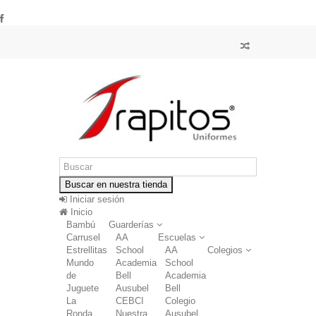
Buscar en nuestra tienda
Iniciar sesión
Inicio
Bambú
Guarderías
Carrusel
AA
Escuelas
Estrellitas
School
AA
Colegios
Mundo
Academia
School
de
Bell
Academia
Juguete
Ausubel
Bell
La
CEBCI
Colegio
Ronda
Nuestra
Ausubel