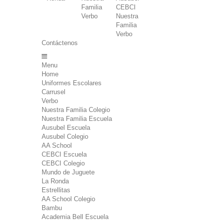
Familia
CEBCI
Verbo
Nuestra
Familia
Verbo
Contáctenos
Menu
Home
Uniformes Escolares
Carrusel
Verbo
Nuestra Familia Colegio
Nuestra Familia Escuela
Ausubel Escuela
Ausubel Colegio
AA School
CEBCI Escuela
CEBCI Colegio
Mundo de Juguete
La Ronda
Estrellitas
AA School Colegio
Bambu
Academia Bell Escuela