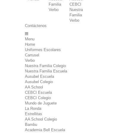
Familia
CEBCI
Verbo
Nuestra
Familia
Verbo
Contáctenos
Menu
Home
Uniformes Escolares
Carrusel
Verbo
Nuestra Familia Colegio
Nuestra Familia Escuela
Ausubel Escuela
Ausubel Colegio
AA School
CEBCI Escuela
CEBCI Colegio
Mundo de Juguete
La Ronda
Estrellitas
AA School Colegio
Bambu
Academia Bell Escuela