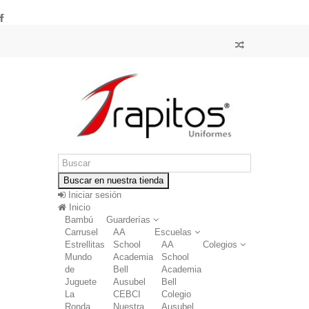
Buscar en nuestra tienda
Iniciar sesión
Inicio
Bambú
Guarderías
Carrusel
AA
Escuelas
Estrellitas
School
AA
Colegios
Mundo
Academia
School
de
Bell
Academia
Juguete
Ausubel
Bell
La
CEBCI
Colegio
Ronda
Nuestra
Ausubel